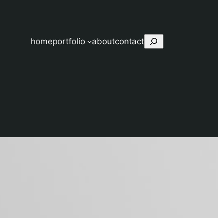
Suchen
home
portfolio
about
contact