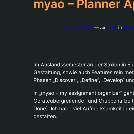
myao – Planner 
Nov. 1, 2022
—
Kalle
in
proj
von
Im Auslandssemester an der Saxion in En
Gestaltung, sowie auch Features rein met
Phasen „Discover“, „Define“, „Develop“ und
In „myao – my assignment organizer” geh
Geräteübergreifende- und Gruppenarbeit s
Done). Ich habe viel Aufmerksamkeit in e
gestalten.