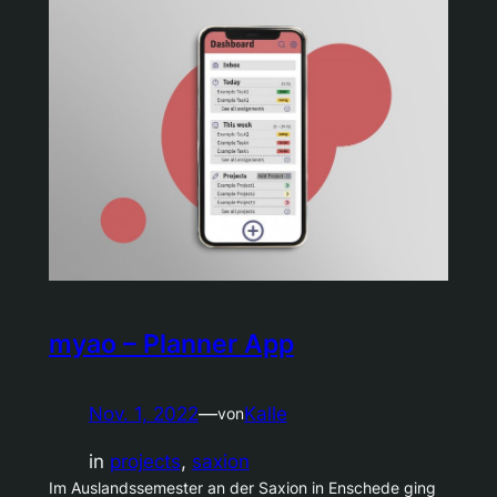
myao – Planner App
Nov. 1, 2022
—
Kalle
von
in
projects
, 
saxion
Im Auslandssemester an der Saxion in Enschede ging