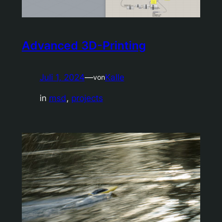
Advanced 3D-Printing
Juli 1, 2024
—
Kalle
von
in
msd
, 
projects